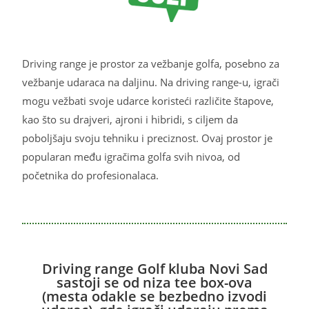
Driving range je prostor za vežbanje golfa, posebno za
vežbanje udaraca na daljinu. Na driving range-u, igrači
mogu vežbati svoje udarce koristeći različite štapove,
kao što su drajveri, ajroni i hibridi, s ciljem da
poboljšaju svoju tehniku i preciznost. Ovaj prostor je
popularan među igračima golfa svih nivoa, od
početnika do profesionalaca.
Driving range Golf kluba Novi Sad
sastoji se od niza tee box-ova
(mesta odakle se bezbedno izvodi