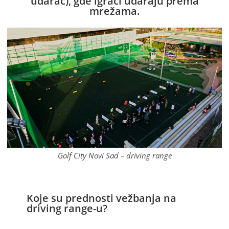
udarac), gde igrači udaraju prema
mrežama.
Golf City Novi Sad – driving range
Koje su prednosti vežbanja na
driving range-u?