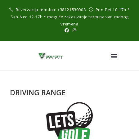
Rezervacija termina:
+38121530003
Pon-Pet 10-17h *
Sub-Ned 12-17h * moguće zakazivanje termina van radnog
vremena
DRIVING RANGE