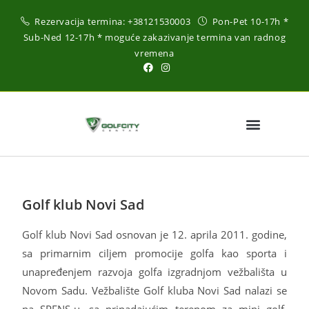
Rezervacija termina:
+38121530003
Pon-Pet 10-17h *
Sub-Ned 12-17h * moguće zakazivanje termina van radnog
vremena
Golf klub Novi Sad
Golf klub Novi Sad osnovan je 12. aprila 2011. godine,
sa primarnim ciljem promocije golfa kao sporta i
unapređenjem razvoja golfa izgradnjom vežbališta u
Novom Sadu. Vežbalište Golf kluba Novi Sad nalazi se