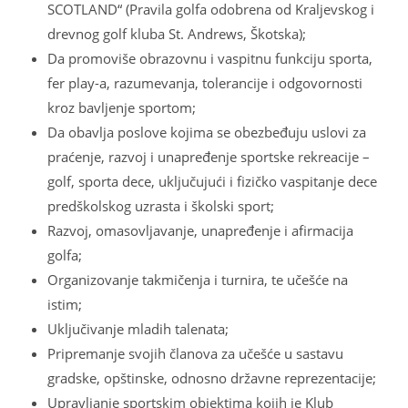
SCOTLAND“ (Pravila golfa odobrena od Kraljevskog i
drevnog golf kluba St. Andrews, Škotska);
Da promoviše obrazovnu i vaspitnu funkciju sporta,
fer play-a, razumevanja, tolerancije i odgovornosti
kroz bavljenje sportom;
Da obavlja poslove kojima se obezbeđuju uslovi za
praćenje, razvoj i unapređenje sportske rekreacije –
golf, sporta dece, uključujući i fizičko vaspitanje dece
predškolskog uzrasta i školski sport;
Razvoj, omasovljavanje, unapređenje i afirmacija
golfa;
Organizovanje takmičenja i turnira, te učešće na
istim;
Uključivanje mladih talenata;
Pripremanje svojih članova za učešće u sastavu
gradske, opštinske, odnosno državne reprezentacije;
Upravljanje sportskim objektima kojih je Klub