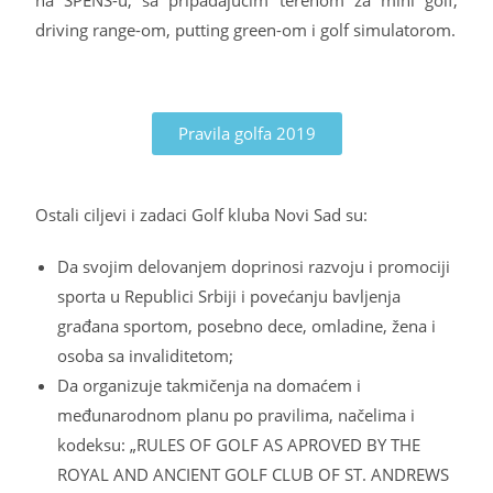
na SPENS-u, sa pripadajućim terenom za mini golf,
driving range-om, putting green-om i golf simulatorom.
Pravila golfa 2019
Ostali ciljevi i zadaci Golf kluba Novi Sad su:
Da svojim delovanjem doprinosi razvoju i promociji
sporta u Republici Srbiji i povećanju bavljenja
građana sportom, posebno dece, omladine, žena i
osoba sa invaliditetom;
Da organizuje takmičenja na domaćem i
međunarodnom planu po pravilima, načelima i
kodeksu: „RULES OF GOLF AS APROVED BY THE
ROYAL AND ANCIENT GOLF CLUB OF ST. ANDREWS